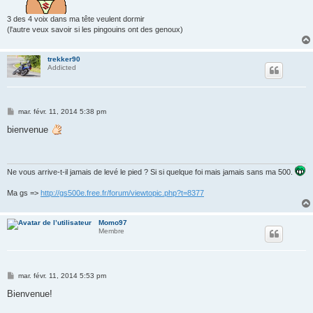
3 des 4 voix dans ma tête veulent dormir
(l'autre veux savoir si les pingouins ont des genoux)
trekker90
Addicted
M
mar. févr. 11, 2014 5:38 pm
e
s
bienvenue
s
a
g
e
Ne vous arrive-t-il jamais de levé le pied ? Si si quelque foi mais jamais sans ma 500.
Ma gs =>
http://gs500e.free.fr/forum/viewtopic.php?t=8377
Momo97
Membre
M
mar. févr. 11, 2014 5:53 pm
e
s
Bienvenue!
s
a