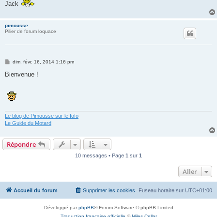
Jack
pimousse
Pilier de forum loquace
M
dim. févr. 16, 2014 1:16 pm
e
s
Bienvenue !
s
a
g
e
Le blog de Pimousse sur le fofo
Le Guide du Motard
Répondre
10 messages • Page
1
sur
1
Aller
Accueil du forum
Supprimer les cookies
Fuseau horaire sur
UTC+01:00
Développé par
phpBB
® Forum Software © phpBB Limited
Traduction française officielle
©
Miles Cellar