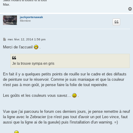
Max.
jackportenawak
Membre
M
mer. févr. 12, 2014 1:56 pm
e
s
Merci de l'accueil
.
s
a
g
e
Je la trouve sympa en gris
En fait il y a quelques petits points de rouille sur le cadre et des défauts
de peinture sur le réservoir. Comme je suis maniaque et que la couleur
n'est pas à mon goût, je pense faire la folie de tout repeindre.
Les goûts et les couleurs vous savez...
.
Vue que j'ai parcouru le forum ces derniers jours, je pense remettre à neuf
la ligne avec le Zebracier (ce n'est pas tout d'avoir un pot Leo vince, faut
aussi que la ligne ai de la gueule) puis l'installation d'un warning. =)