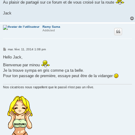
Au plaisir de partagé sur ce forum et de vous croisé sur la route
Jack
Ramy Sama
Addicted
M
mar. févr. 11, 2014 1:08 pm
e
s
Hello Jack,
s
a
Bienvenue par minou
g
Je la trouve sympa en gris comme ça ta belle.
e
Pour ton passage de première, essaye peut être de la vidanger
Nos cicatrices nous rappellent que le passé n'est pas un rêve.