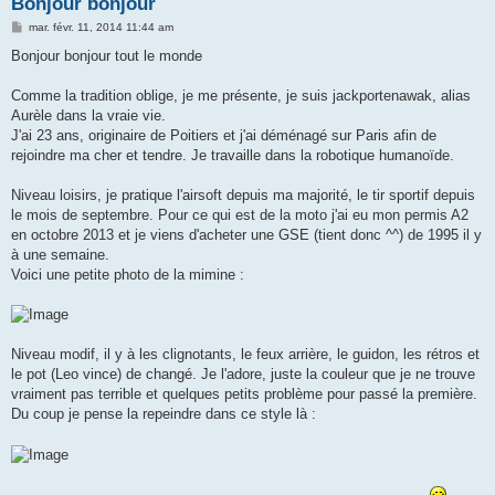
Bonjour bonjour
M
mar. févr. 11, 2014 11:44 am
e
s
Bonjour bonjour tout le monde
s
a
g
Comme la tradition oblige, je me présente, je suis jackportenawak, alias
e
Aurèle dans la vraie vie.
J'ai 23 ans, originaire de Poitiers et j'ai déménagé sur Paris afin de
rejoindre ma cher et tendre. Je travaille dans la robotique humanoïde.
Niveau loisirs, je pratique l'airsoft depuis ma majorité, le tir sportif depuis
le mois de septembre. Pour ce qui est de la moto j'ai eu mon permis A2
en octobre 2013 et je viens d'acheter une GSE (tient donc ^^) de 1995 il y
à une semaine.
Voici une petite photo de la mimine :
Niveau modif, il y à les clignotants, le feux arrière, le guidon, les rétros et
le pot (Leo vince) de changé. Je l'adore, juste la couleur que je ne trouve
vraiment pas terrible et quelques petits problème pour passé la première.
Du coup je pense la repeindre dans ce style là :