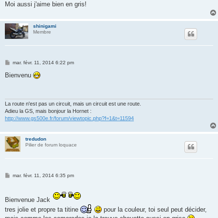
g
Moi aussi j'aime bien en gris!
e
shinigami
Membre
M
mar. févr. 11, 2014 6:22 pm
e
s
Bienvenu
s
a
g
e
La route n'est pas un circuit, mais un circuit est une route.
Adieu la GS, mais bonjour la Hornet :
http://www.gs500e.fr/forum/viewtopic.php?f=1&t=11594
tredudon
Pilier de forum loquace
M
mar. févr. 11, 2014 6:35 pm
e
s
s
a
Bienvenue Jack
g
tres jolie et propre ta titine
pour la couleur, toi seul peut décider,
e