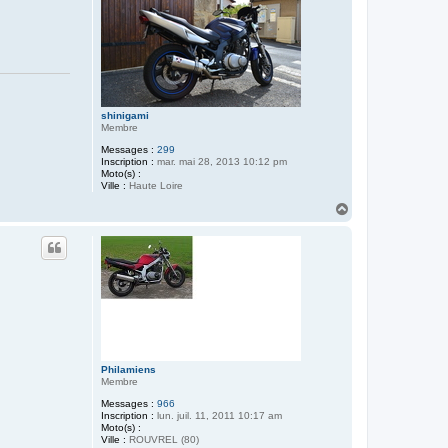
shinigami
Membre
Messages :
299
Inscription :
mar. mai 28, 2013 10:12 pm
Moto(s) :
Ville :
Haute Loire
H
a
u
t
Philamiens
Membre
Messages :
966
Inscription :
lun. juil. 11, 2011 10:17 am
Moto(s) :
Ville :
ROUVREL (80)