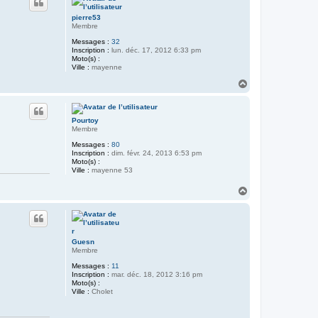
t
pierre53
Membre
Messages :
32
Inscription :
lun. déc. 17, 2012 6:33 pm
Moto(s) :
Ville :
mayenne
H
a
u
t
Pourtoy
Membre
Messages :
80
Inscription :
dim. févr. 24, 2013 6:53 pm
Moto(s) :
Ville :
mayenne 53
H
a
u
t
Guesn
Membre
Messages :
11
Inscription :
mar. déc. 18, 2012 3:16 pm
Moto(s) :
Ville :
Cholet