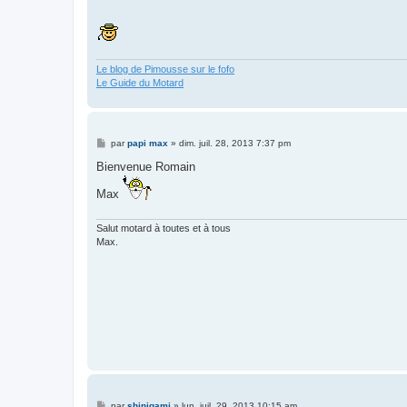
a
g
e
Le blog de Pimousse sur le fofo
Le Guide du Motard
M
par
papi max
»
dim. juil. 28, 2013 7:37 pm
e
s
Bienvenue Romain
s
a
Max
g
e
Salut motard à toutes et à tous
Max.
M
par
shinigami
»
lun. juil. 29, 2013 10:15 am