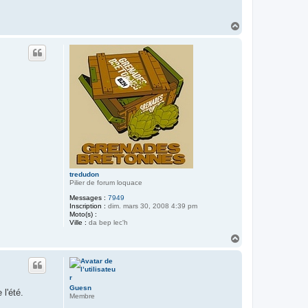
H
a
u
t
tredudon
Pilier de forum loquace
Messages :
7949
Inscription :
dim. mars 30, 2008 4:39 pm
Moto(s) :
Ville :
da bep lec'h
H
a
u
t
Guesn
l'été.
Membre