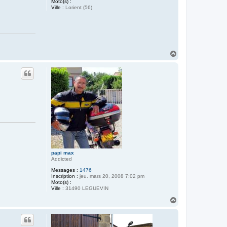
Moto(s) :
Ville :
Lorient (56)
H
a
u
t
papi max
Addicted
Messages :
1476
Inscription :
jeu. mars 20, 2008 7:02 pm
Moto(s) :
Ville :
31490 LEGUEVIN
H
a
u
t