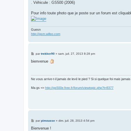
. Véhicule : GS500 (2006)
Pour info toute photo que je poste sur un forum est cliquabl
Guesn
http://gsm.wifeo.com
M
par
trekker90
»
sam. juil. 27, 2013 8:28 pm
e
s
bienvenue
s
a
g
e
Ne vous arrive-t-il jamais de levé le pied ? Si si quelque foi mais jama
Ma gs =>
http://gs500e.free.fr/forum/viewtopic.php?t=8377
M
par
pimousse
»
dim. juil. 28, 2013 4:54 pm
e
s
Bienvenue !
s