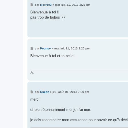
M
par
pierre53
»
mer. juil. 31, 2013 2:23 pm
e
s
Bienvenue à toi !!
s
pas trop de bobos ??
a
g
e
M
par
Pourtoy
»
mer. juil. 31, 2013 2:25 pm
e
s
Bienvenue à toi et ta belle!
s
a
g
e
.V.
M
par
Guesn
»
jeu. août 01, 2013 7:05 pm
e
s
merci.
s
a
g
et bien étonnamment moi je n'ai rien.
e
je dois recontacter mon assurance pour savoir ce qu'à décid