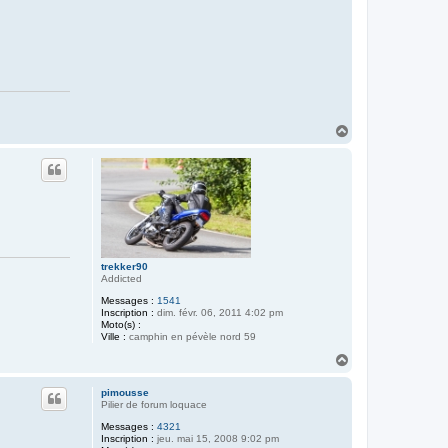
H
a
u
t
trekker90
Addicted
Messages :
1541
Inscription :
dim. févr. 06, 2011 4:02 pm
Moto(s) :
Ville :
camphin en pévèle nord 59
H
a
u
pimousse
t
Pilier de forum loquace
Messages :
4321
Inscription :
jeu. mai 15, 2008 9:02 pm