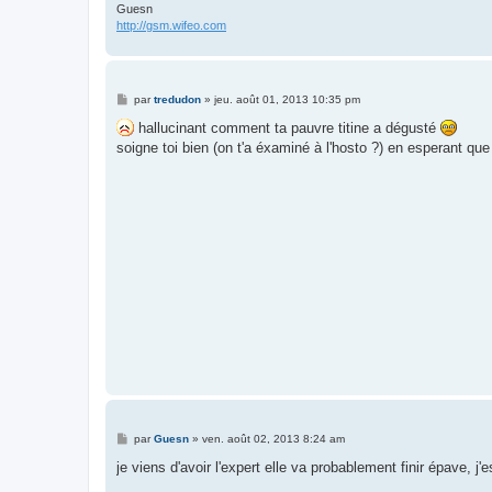
Guesn
http://gsm.wifeo.com
M
par
tredudon
»
jeu. août 01, 2013 10:35 pm
e
s
hallucinant comment ta pauvre titine a dégusté
s
soigne toi bien (on t'a éxaminé à l'hosto ?) en esperant q
a
g
e
M
par
Guesn
»
ven. août 02, 2013 8:24 am
e
s
je viens d'avoir l'expert elle va probablement finir épave, 
s
a