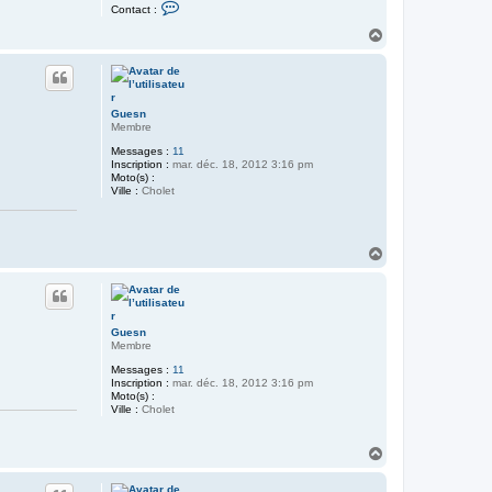
C
Contact :
o
n
H
t
a
a
u
c
t
t
e
r
Guesn
P
Membre
h
i
Messages :
11
l
Inscription :
mar. déc. 18, 2012 3:16 pm
a
Moto(s) :
m
Ville :
Cholet
i
e
n
s
H
a
u
t
Guesn
Membre
Messages :
11
Inscription :
mar. déc. 18, 2012 3:16 pm
Moto(s) :
Ville :
Cholet
H
a
u