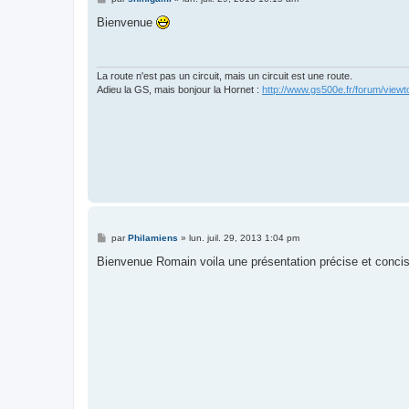
e
s
Bienvenue
s
a
g
e
La route n'est pas un circuit, mais un circuit est une route.
Adieu la GS, mais bonjour la Hornet :
http://www.gs500e.fr/forum/view
M
par
Philamiens
»
lun. juil. 29, 2013 1:04 pm
e
s
Bienvenue Romain voila une présentation précise et conci
s
a
g
e