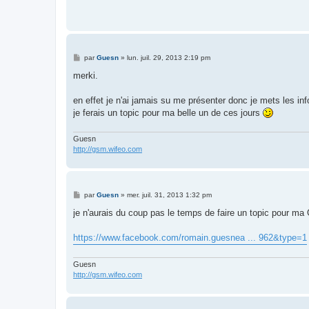
M
par
Guesn
»
lun. juil. 29, 2013 2:19 pm
e
s
merki.
s
a
g
en effet je n'ai jamais su me présenter donc je mets les inf
e
je ferais un topic pour ma belle un de ces jours
Guesn
http://gsm.wifeo.com
M
par
Guesn
»
mer. juil. 31, 2013 1:32 pm
e
s
je n'aurais du coup pas le temps de faire un topic pour ma 
s
a
g
https://www.facebook.com/romain.guesnea ... 962&type=1
e
Guesn
http://gsm.wifeo.com