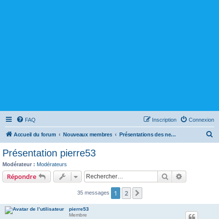
FAQ
Inscription
Connexion
R
Accueil du forum
Nouveaux membres
Présentations des newbies ( obligatoire pour accéder au reste du forum )
e
Présentation pierre53
c
Modérateur :
Modérateurs
h
Rechercher
Recherche 
Répondre
e
1
2
Suivant
35 messages
r
c
pierre53
Membre
h