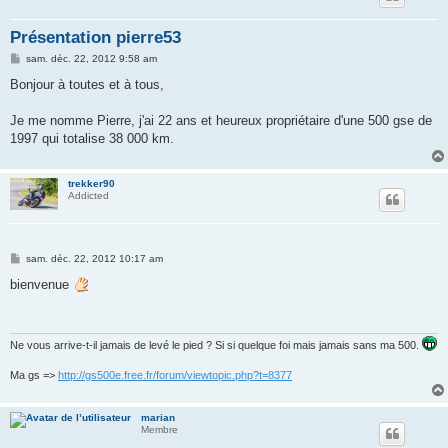
e
Présentation pierre53
r
M
sam. déc. 22, 2012 9:58 am
e
s
Bonjour à toutes et à tous,
s
a
g
Je me nomme Pierre, j'ai 22 ans et heureux propriétaire d'une 500 gse de
e
1997 qui totalise 38 000 km.
trekker90
Addicted
M
sam. déc. 22, 2012 10:17 am
e
s
bienvenue
s
a
g
e
Ne vous arrive-t-il jamais de levé le pied ? Si si quelque foi mais jamais sans ma 500.
Ma gs =>
http://gs500e.free.fr/forum/viewtopic.php?t=8377
marian
Membre