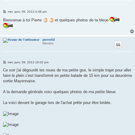
M
mer. janv. 09, 2013 4:48 pm
e
s
Bienvenue à toi Pierre
et quelques photos de ta bleue
s
a
g
e
pierre53
Membre
M
mer. janv. 09, 2013 10:02 pm
e
s
Ce soir j'ai dégourdit les roues de ma petite gse, le simple trajet pour aller
s
faire le plein c'est transformé en petite balade de 15 km pour sa deuxième
a
g
sortie Mayennaise.
e
A la demande générale voici quelques photos de ma petite bleue.
La voici devant le garage lors de l'achat prête pour être bridée.