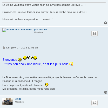
e
La vie ne vaut pas d'être vécue si on ne la vie pas comme un rêve ..... !
Si aimer est un rêve, laissez moi dormir. Je suis tombé amoureux des GS ...
Mon seul bonheur ma passion ..... la moto !!
pt'it seb 35
Membre
M
lun. janv. 07, 2013 12:53 am
e
s
s
a
Bienvenue
g
Et très bon choix une bleue, c'est les plus belle
e
Le Breton est têtu, son entêtement n'a d'égal que la flemme du Corse, la haine du
Basque et la connerie du Français.
Horizon pas net, reste à la buvette !
Ma Bretagne, je l'aime, et elle me le rend bien !
al130
Membre