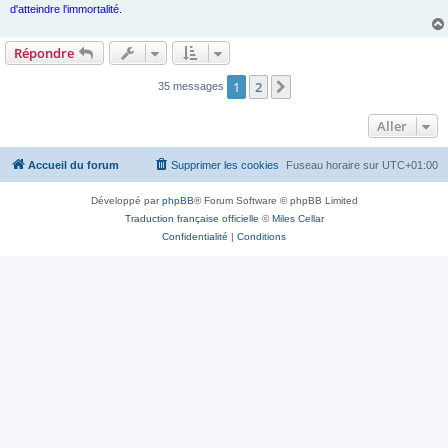
d'atteindre l'immortalité.
Répondre
1
2
Suivant
35 messages
Aller
Accueil du forum
Supprimer les cookies
Fuseau horaire sur
UTC+01:00
Développé par
phpBB
® Forum Software © phpBB Limited
Traduction française officielle
©
Miles Cellar
Confidentialité
|
Conditions