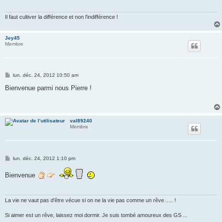
g
e
Il faut cultiver la différence et non l'indifférence !
Jey45
Membre
M
lun. déc. 24, 2012 10:50 am
e
s
Bienvenue parmi nous Pierre !
s
a
g
e
val89240
Membre
M
lun. déc. 24, 2012 1:10 pm
e
s
Bienvenue
s
a
g
e
La vie ne vaut pas d'être vécue si on ne la vie pas comme un rêve ..... !
Si aimer est un rêve, laissez moi dormir. Je suis tombé amoureux des GS ...