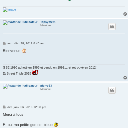
Tapsystem
Membre
M
ven. déc. 28, 2012 8:45 am
e
s
Bienvenue
s
a
g
e
GSE 1990 acheté en 1995 et vendu en 1999.... et retrouvé en 2012!
Et Street Triple 2015
pierre53
Membre
M
dim. janv. 06, 2013 12:08 pm
e
s
Merci à tous
s
a
g
Et oui ma petite gse est bleue
e