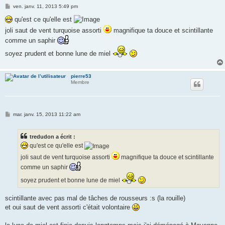
M
ven. janv. 11, 2013 5:49 pm
e
s
qu'est ce qu'elle est
s
joli saut de vent turquoise assorti
magnifique ta douce et scintillante
a
g
comme un saphir
e
soyez prudent et bonne lune de miel
pierre53
Membre
M
mar. janv. 15, 2013 11:22 am
e
s
s
tredudon a écrit :
a
g
qu'est ce qu'elle est
e
joli saut de vent turquoise assorti
magnifique ta douce et scintillante
comme un saphir
soyez prudent et bonne lune de miel
scintillante avec pas mal de tâches de rousseurs :s (la rouille)
et oui saut de vent assorti c'était volontaire