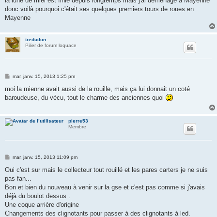
la lune de miel est finie depuis longtemps mais j'ai déménagé à Mayenne
donc voilà pourquoi c'était ses quelques premiers tours de roues en
Mayenne
tredudon
Pilier de forum loquace
M
mar. janv. 15, 2013 1:25 pm
e
s
moi la mienne avait aussi de la rouille, mais ça lui donnait un coté
s
baroudeuse, du vécu, tout le charme des anciennes quoi
a
g
e
pierre53
Membre
M
mar. janv. 15, 2013 11:09 pm
e
s
Oui c'est sur mais le collecteur tout rouillé et les pares carters je ne suis
s
pas fan...
a
g
Bon et bien du nouveau à venir sur la gse et c'est pas comme si j'avais
e
déjà du boulot dessus :
Une coque arrière d'origine
Changements des clignotants pour passer à des clignotants à led.