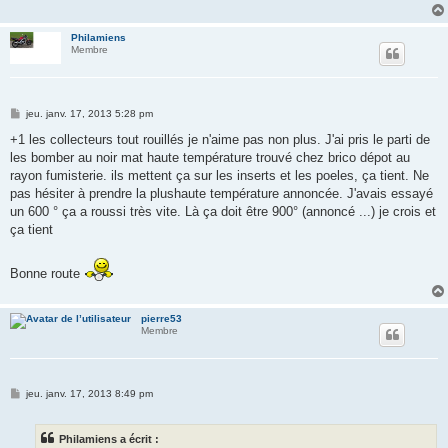
Philamiens
Membre
M
jeu. janv. 17, 2013 5:28 pm
e
s
+1 les collecteurs tout rouillés je n'aime pas non plus. J'ai pris le parti de
s
les bomber au noir mat haute température trouvé chez brico dépot au
a
g
rayon fumisterie. ils mettent ça sur les inserts et les poeles, ça tient. Ne
e
pas hésiter à prendre la plushaute température annoncée. J'avais essayé
un 600 ° ça a roussi très vite. Là ça doit être 900° (annoncé ...) je crois et
ça tient
Bonne route
pierre53
Membre
M
jeu. janv. 17, 2013 8:49 pm
e
s
s
Philamiens a écrit :
a