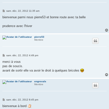
M
sam. déc. 22, 2012 11:35 am
e
s
bienvenue parmi nous pierre53 et bonne route avec ta belle
s
a
g
prudence avec l'hiver
e
pierre53
Membre
M
sam. déc. 22, 2012 4:49 pm
e
s
merci à vous
s
pas de soucis.
a
g
avant de sortir elle va avoir le droit à quelques bricoles
e
engrevals
Membre
M
sam. déc. 22, 2012 8:45 pm
e
s
bienvenue à bord
s