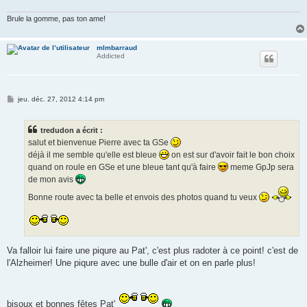
g
e
Brule la gomme, pas ton ame!
mlmbarraud
Addicted
M
jeu. déc. 27, 2012 4:14 pm
e
s
s
tredudon a écrit :
a
g
salut et bienvenue Pierre avec ta GSe
e
déjà il me semble qu'elle est bleue
on est sur d'avoir fait le bon choix
quand on roule en GSe et une bleue tant qu'à faire
meme GpJp sera
de mon avis
Bonne route avec ta belle et envois des photos quand tu veux
Va falloir lui faire une piqure au Pat', c'est plus radoter à ce point! c'est de
l'Alzheimer! Une piqure avec une bulle d'air et on en parle plus!
bisoux et bonnes fêtes Pat'