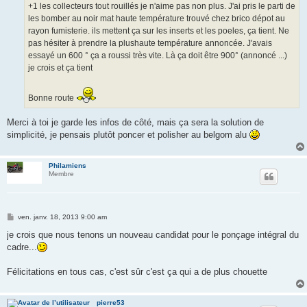
g
+1 les collecteurs tout rouillés je n'aime pas non plus. J'ai pris le parti de
e
les bomber au noir mat haute température trouvé chez brico dépot au
rayon fumisterie. ils mettent ça sur les inserts et les poeles, ça tient. Ne
pas hésiter à prendre la plushaute température annoncée. J'avais
essayé un 600 ° ça a roussi très vite. Là ça doit être 900° (annoncé ...)
je crois et ça tient
Bonne route
Merci à toi je garde les infos de côté, mais ça sera la solution de
simplicité, je pensais plutôt poncer et polisher au belgom alu
Philamiens
Membre
M
ven. janv. 18, 2013 9:00 am
e
s
je crois que nous tenons un nouveau candidat pour le ponçage intégral du
s
cadre...
a
g
e
Félicitations en tous cas, c'est sûr c'est ça qui a de plus chouette
pierre53