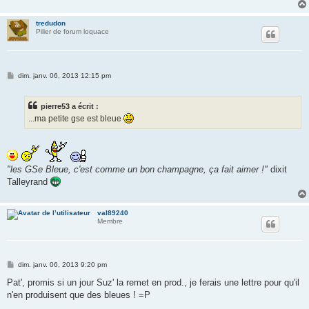
tredudon
Pilier de forum loquace
M
dim. janv. 06, 2013 12:15 pm
e
s
s
pierre53 a écrit :
a
g
...ma petite gse est bleue
e
"les GSe Bleue, c'est comme un bon champagne, ça fait aimer !"
dixit
Talleyrand
val89240
Membre
M
dim. janv. 06, 2013 9:20 pm
e
s
Pat', promis si un jour Suz' la remet en prod., je ferais une lettre pour qu'il
s
n'en produisent que des bleues ! =P
a
g