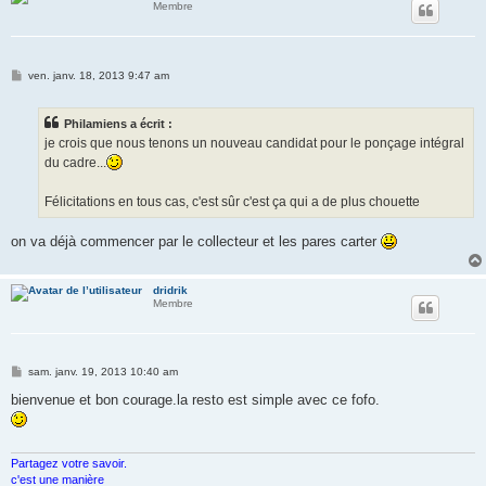
Membre
M
ven. janv. 18, 2013 9:47 am
e
s
s
Philamiens a écrit :
a
g
je crois que nous tenons un nouveau candidat pour le ponçage intégral
e
du cadre...
Félicitations en tous cas, c'est sûr c'est ça qui a de plus chouette
on va déjà commencer par le collecteur et les pares carter
dridrik
Membre
M
sam. janv. 19, 2013 10:40 am
e
s
bienvenue et bon courage.la resto est simple avec ce fofo.
s
a
g
e
Partagez votre savoir.
c'est une manière