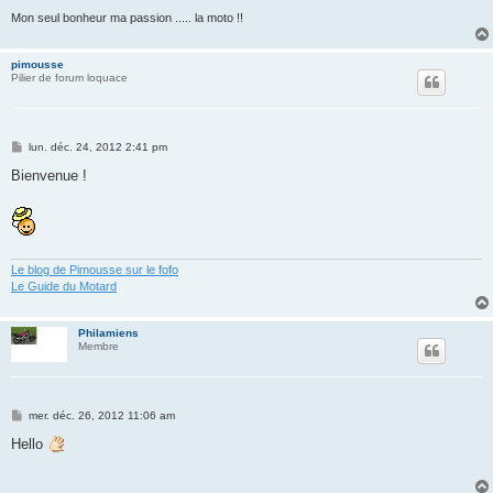
Mon seul bonheur ma passion ..... la moto !!
pimousse
Pilier de forum loquace
M
lun. déc. 24, 2012 2:41 pm
e
s
Bienvenue !
s
a
g
e
Le blog de Pimousse sur le fofo
Le Guide du Motard
Philamiens
Membre
M
mer. déc. 26, 2012 11:06 am
e
s
Hello
s
a
g