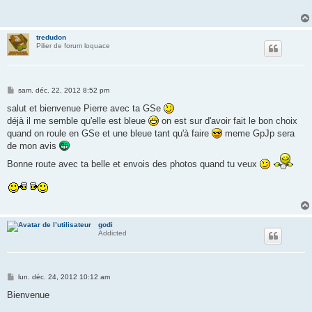
a
g
e
tredudon
Pilier de forum loquace
M
sam. déc. 22, 2012 8:52 pm
e
s
salut et bienvenue Pierre avec ta GSe
s
déjà il me semble qu'elle est bleue
on est sur d'avoir fait le bon choix
a
g
quand on roule en GSe et une bleue tant qu'à faire
meme GpJp sera
e
de mon avis
Bonne route avec ta belle et envois des photos quand tu veux
godi
Addicted
M
lun. déc. 24, 2012 10:12 am
e
s
Bienvenue
s
a