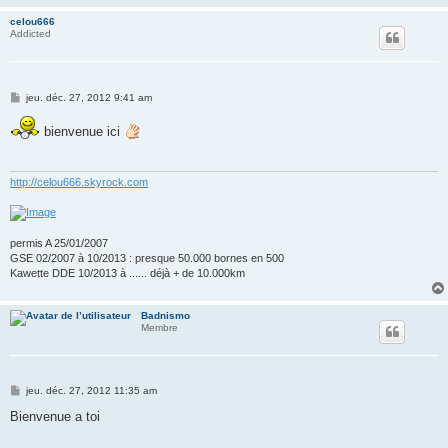
e
celou666
Addicted
M
jeu. déc. 27, 2012 9:41 am
e
s
bienvenue ici
s
a
g
e
http://celou666.skyrock.com
permis A 25/01/2007
GSE 02/2007 à 10/2013 : presque 50.000 bornes en 500
Kawette DDE 10/2013 à ...... déjà + de 10.000km
Badnismo
Membre
M
jeu. déc. 27, 2012 11:35 am
e
s
Bienvenue a toi
s
a