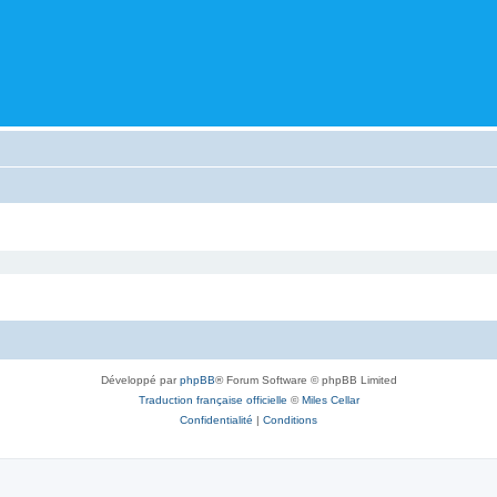
Développé par
phpBB
® Forum Software © phpBB Limited
Traduction française officielle
©
Miles Cellar
Confidentialité
|
Conditions