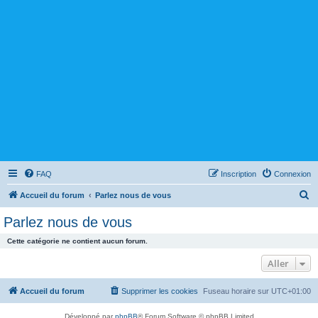
FAQ
Inscription
Connexion
R
Accueil du forum
Parlez nous de vous
e
Parlez nous de vous
c
Cette catégorie ne contient aucun forum.
h
Aller
e
r
Accueil du forum
Supprimer les cookies
Fuseau horaire sur
UTC+01:00
c
h
Développé par
phpBB
® Forum Software © phpBB Limited