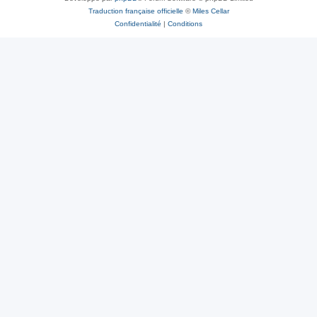
Traduction française officielle
©
Miles Cellar
e
Confidentialité
|
Conditions
r