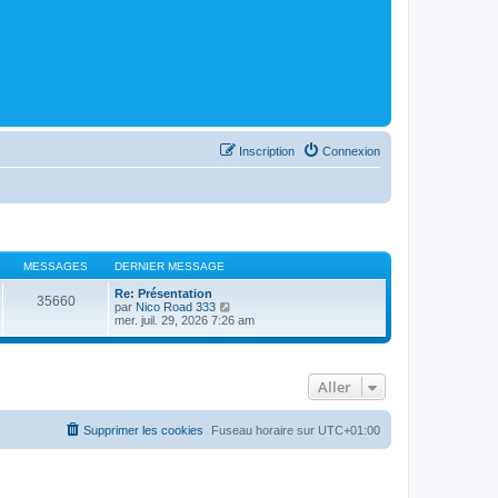
Inscription
Connexion
MESSAGES
DERNIER MESSAGE
Re: Présentation
35660
C
par
Nico Road 333
o
mer. juil. 29, 2026 7:26 am
n
s
u
l
Aller
t
e
r
l
Supprimer les cookies
Fuseau horaire sur
UTC+01:00
e
d
e
r
n