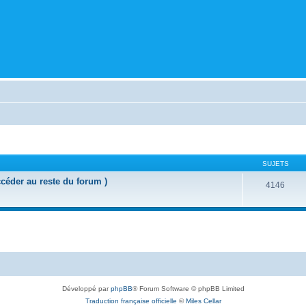
SUJETS
ccéder au reste du forum )
4146
Développé par
phpBB
® Forum Software © phpBB Limited
Traduction française officielle
©
Miles Cellar