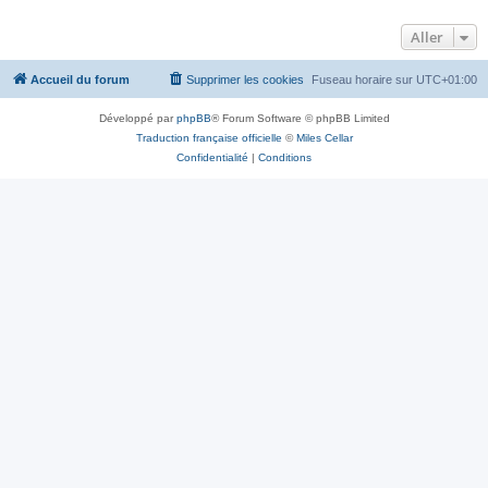
e
Aller
r
Accueil du forum
Supprimer les cookies
Fuseau horaire sur
UTC+01:00
Développé par
phpBB
® Forum Software © phpBB Limited
Traduction française officielle
©
Miles Cellar
Confidentialité
|
Conditions