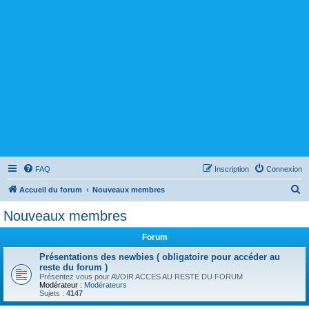
FAQ
Inscription
Connexion
R
Accueil du forum
Nouveaux membres
e
Nouveaux membres
c
Forum
h
e
Présentations des newbies ( obligatoire pour accéder au
reste du forum )
r
Présentez vous pour AVOIR ACCES AU RESTE DU FORUM
Modérateur :
Modérateurs
c
Sujets :
4147
h