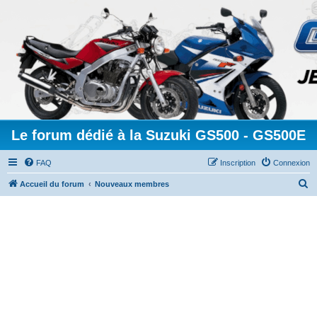
Le forum dédié à la Suzuki GS500 - GS500E
FAQ
Inscription
Connexion
R
Accueil du forum
Nouveaux membres
e
c
h
e
r
c
h