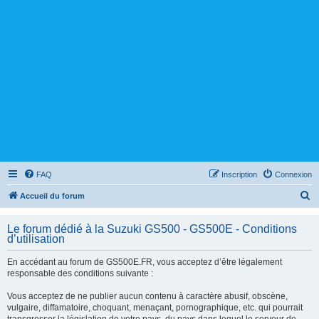
FAQ
Inscription
Connexion
R
Accueil du forum
e
Le forum dédié à la Suzuki GS500 - GS500E - Conditions
c
d’utilisation
h
En accédant au forum de GS500E.FR, vous acceptez d’être légalement
e
responsable des conditions suivante :
r
Vous acceptez de ne publier aucun contenu à caractère abusif, obscène,
c
vulgaire, diffamatoire, choquant, menaçant, pornographique, etc. qui pourrait
h