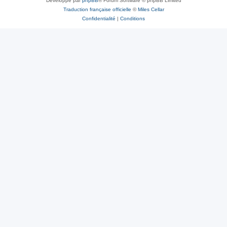
Développé par
phpBB
® Forum Software © phpBB Limited
Traduction française officielle
©
Miles Cellar
Confidentialité
|
Conditions