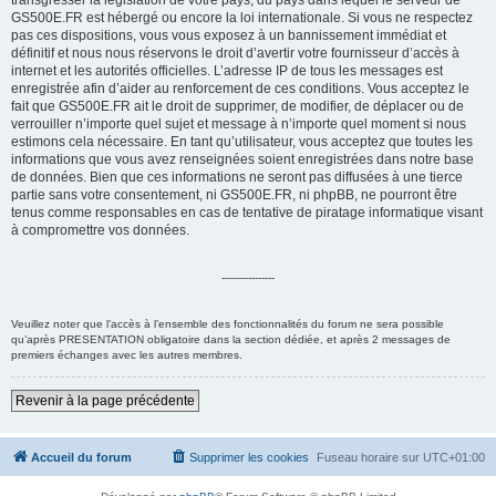
transgresser la législation de votre pays, du pays dans lequel le serveur de
GS500E.FR est hébergé ou encore la loi internationale. Si vous ne respectez
e
pas ces dispositions, vous vous exposez à un bannissement immédiat et
r
définitif et nous nous réservons le droit d’avertir votre fournisseur d’accès à
internet et les autorités officielles. L’adresse IP de tous les messages est
enregistrée afin d’aider au renforcement de ces conditions. Vous acceptez le
fait que GS500E.FR ait le droit de supprimer, de modifier, de déplacer ou de
verrouiller n’importe quel sujet et message à n’importe quel moment si nous
estimons cela nécessaire. En tant qu’utilisateur, vous acceptez que toutes les
informations que vous avez renseignées soient enregistrées dans notre base
de données. Bien que ces informations ne seront pas diffusées à une tierce
partie sans votre consentement, ni GS500E.FR, ni phpBB, ne pourront être
tenus comme responsables en cas de tentative de piratage informatique visant
à compromettre vos données.
----------------
Veuillez noter que l’accès à l’ensemble des fonctionnalités du forum ne sera possible
qu’après PRESENTATION obligatoire dans la section dédiée, et après 2 messages de
premiers échanges avec les autres membres.
Revenir à la page précédente
Accueil du forum
Supprimer les cookies
Fuseau horaire sur
UTC+01:00