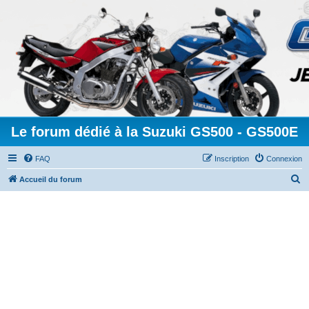
Le forum dédié à la Suzuki GS500 - GS500E
FAQ
Inscription
Connexion
R
Accueil du forum
e
c
h
e
r
c
h