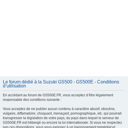
e
r
Le forum dédié à la Suzuki GS500 - GS500E - Conditions
d’utilisation
En accédant au forum de GS500E.FR, vous acceptez d’être légalement
responsable des conditions suivante :
Vous acceptez de ne publier aucun contenu à caractère abusif, obscène,
vulgaire, diffamatoire, choquant, menaçant, pornographique, etc. qui pourrait
transgresser la législation de votre pays, du pays dans lequel le serveur de
GS500E.FR est hébergé ou encore la loi internationale. Si vous ne respectez
pas ces dispositions, vous vous exposez à un bannissement immédiat et