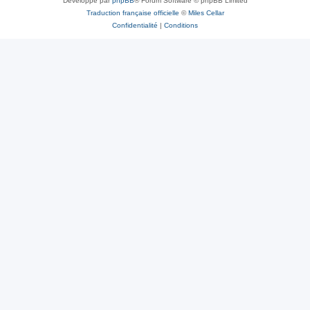
Développé par
phpBB
® Forum Software © phpBB Limited
Traduction française officielle
©
Miles Cellar
Confidentialité
|
Conditions