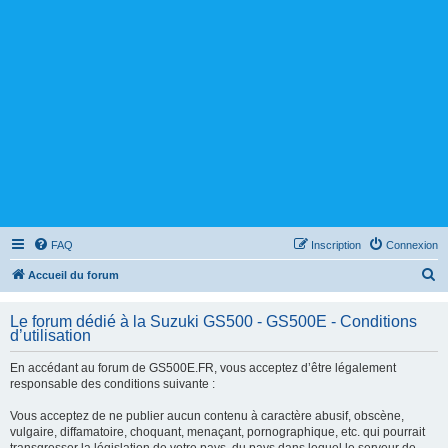
FAQ
Inscription
Connexion
R
Accueil du forum
e
Le forum dédié à la Suzuki GS500 - GS500E - Conditions
c
d’utilisation
h
En accédant au forum de GS500E.FR, vous acceptez d’être légalement
e
responsable des conditions suivante :
r
Vous acceptez de ne publier aucun contenu à caractère abusif, obscène,
c
vulgaire, diffamatoire, choquant, menaçant, pornographique, etc. qui pourrait
h