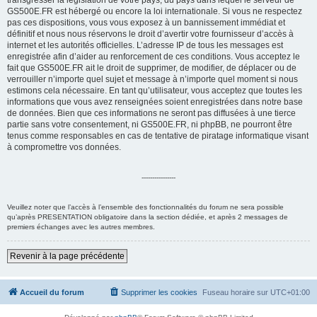
transgresser la législation de votre pays, du pays dans lequel le serveur de
GS500E.FR est hébergé ou encore la loi internationale. Si vous ne respectez
e
pas ces dispositions, vous vous exposez à un bannissement immédiat et
r
définitif et nous nous réservons le droit d’avertir votre fournisseur d’accès à
internet et les autorités officielles. L’adresse IP de tous les messages est
enregistrée afin d’aider au renforcement de ces conditions. Vous acceptez le
fait que GS500E.FR ait le droit de supprimer, de modifier, de déplacer ou de
verrouiller n’importe quel sujet et message à n’importe quel moment si nous
estimons cela nécessaire. En tant qu’utilisateur, vous acceptez que toutes les
informations que vous avez renseignées soient enregistrées dans notre base
de données. Bien que ces informations ne seront pas diffusées à une tierce
partie sans votre consentement, ni GS500E.FR, ni phpBB, ne pourront être
tenus comme responsables en cas de tentative de piratage informatique visant
à compromettre vos données.
----------------
Veuillez noter que l’accès à l’ensemble des fonctionnalités du forum ne sera possible
qu’après PRESENTATION obligatoire dans la section dédiée, et après 2 messages de
premiers échanges avec les autres membres.
Revenir à la page précédente
Accueil du forum
Supprimer les cookies
Fuseau horaire sur
UTC+01:00