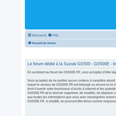
Raccourcis
FAQ
Accueil du forum
Le forum dédié à la Suzuki GS500 - GS500E - In
En accédant au forum de GS500E.FR, vous acceptez d’être lég
Vous acceptez de ne publier aucun contenu à caractère abusif, 
lequel le serveur de GS500E.FR est hébergé ou encore la loi in
droit d’avertir votre fournisseur d’accès à internet et les autor
GS500E.FR ait le droit de supprimer, de modifier, de déplacer o
que toutes les informations que vous avez renseignées soient e
GS500E.FR, ni phpBB, ne pourront être tenus comme responsabl