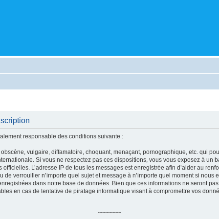
scription
alement responsable des conditions suivante :
obscène, vulgaire, diffamatoire, choquant, menaçant, pornographique, etc. qui pourr
ternationale. Si vous ne respectez pas ces dispositions, vous vous exposez à un b
ités officielles. L’adresse IP de tous les messages est enregistrée afin d’aider au re
u de verrouiller n’importe quel sujet et message à n’importe quel moment si nous e
nregistrées dans notre base de données. Bien que ces informations ne seront pas d
es en cas de tentative de piratage informatique visant à compromettre vos donné
----------------