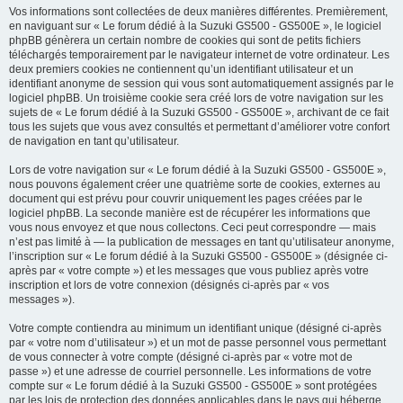
Vos informations sont collectées de deux manières différentes. Premièrement,
en naviguant sur « Le forum dédié à la Suzuki GS500 - GS500E », le logiciel
phpBB génèrera un certain nombre de cookies qui sont de petits fichiers
téléchargés temporairement par le navigateur internet de votre ordinateur. Les
deux premiers cookies ne contiennent qu’un identifiant utilisateur et un
identifiant anonyme de session qui vous sont automatiquement assignés par le
logiciel phpBB. Un troisième cookie sera créé lors de votre navigation sur les
sujets de « Le forum dédié à la Suzuki GS500 - GS500E », archivant de ce fait
tous les sujets que vous avez consultés et permettant d’améliorer votre confort
de navigation en tant qu’utilisateur.
Lors de votre navigation sur « Le forum dédié à la Suzuki GS500 - GS500E »,
nous pouvons également créer une quatrième sorte de cookies, externes au
document qui est prévu pour couvrir uniquement les pages créées par le
logiciel phpBB. La seconde manière est de récupérer les informations que
vous nous envoyez et que nous collectons. Ceci peut correspondre — mais
n’est pas limité à — la publication de messages en tant qu’utilisateur anonyme,
l’inscription sur « Le forum dédié à la Suzuki GS500 - GS500E » (désignée ci-
après par « votre compte ») et les messages que vous publiez après votre
inscription et lors de votre connexion (désignés ci-après par « vos
messages »).
Votre compte contiendra au minimum un identifiant unique (désigné ci-après
par « votre nom d’utilisateur ») et un mot de passe personnel vous permettant
de vous connecter à votre compte (désigné ci-après par « votre mot de
passe ») et une adresse de courriel personnelle. Les informations de votre
compte sur « Le forum dédié à la Suzuki GS500 - GS500E » sont protégées
par les lois de protection des données applicables dans le pays qui héberge