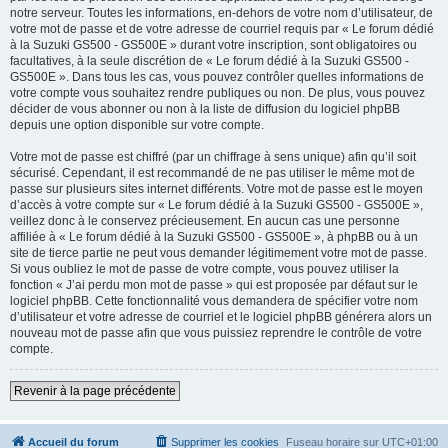
notre serveur. Toutes les informations, en-dehors de votre nom d’utilisateur, de
votre mot de passe et de votre adresse de courriel requis par « Le forum dédié
à la Suzuki GS500 - GS500E » durant votre inscription, sont obligatoires ou
facultatives, à la seule discrétion de « Le forum dédié à la Suzuki GS500 -
GS500E ». Dans tous les cas, vous pouvez contrôler quelles informations de
votre compte vous souhaitez rendre publiques ou non. De plus, vous pouvez
décider de vous abonner ou non à la liste de diffusion du logiciel phpBB
depuis une option disponible sur votre compte.
Votre mot de passe est chiffré (par un chiffrage à sens unique) afin qu’il soit
sécurisé. Cependant, il est recommandé de ne pas utiliser le même mot de
passe sur plusieurs sites internet différents. Votre mot de passe est le moyen
d’accès à votre compte sur « Le forum dédié à la Suzuki GS500 - GS500E »,
veillez donc à le conservez précieusement. En aucun cas une personne
affiliée à « Le forum dédié à la Suzuki GS500 - GS500E », à phpBB ou à un
site de tierce partie ne peut vous demander légitimement votre mot de passe.
Si vous oubliez le mot de passe de votre compte, vous pouvez utiliser la
fonction « J’ai perdu mon mot de passe » qui est proposée par défaut sur le
logiciel phpBB. Cette fonctionnalité vous demandera de spécifier votre nom
d’utilisateur et votre adresse de courriel et le logiciel phpBB générera alors un
nouveau mot de passe afin que vous puissiez reprendre le contrôle de votre
compte.
Revenir à la page précédente
Accueil du forum
Supprimer les cookies
Fuseau horaire sur
UTC+01:00