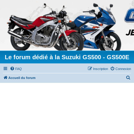
Le forum dédié à la Suzuki GS500 - GS500E
FAQ
Inscription
Connexion
R
Accueil du forum
e
c
h
e
r
c
h