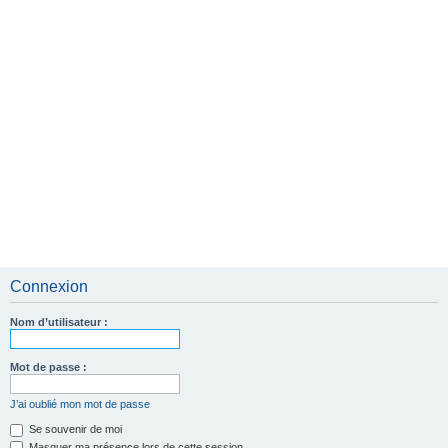
e
r
Connexion
Nom d’utilisateur :
Mot de passe :
J’ai oublié mon mot de passe
Se souvenir de moi
Masquer ma présence lors de cette session