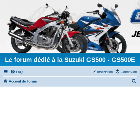
Le forum dédié à la Suzuki GS500 - GS500E
FAQ
Inscription
Connexion
R
Accueil du forum
e
c
h
e
r
c
h