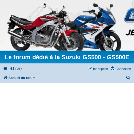
Le forum dédié à la Suzuki GS500 - GS500E
FAQ
Inscription
Connexion
R
Accueil du forum
e
c
h
e
r
c
h