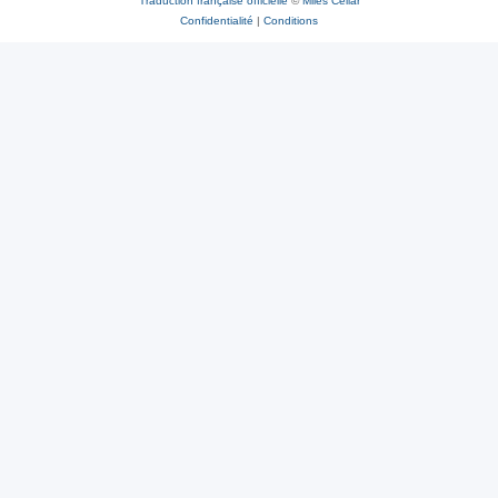
Traduction française officielle
©
Miles Cellar
Confidentialité
|
Conditions