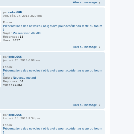
Aller au message
par
celou666
ven. déc. 27, 2013 3:20 pm
Forum :
Présentations des newbies ( obligatoire pour accéder au reste du forum
)
Sujet :
Présentation Alex08
Réponses :
13
Vues :
6427
Aller au message
par
celou666
jeu. oct. 24, 2013 6:08 am
Forum :
Présentations des newbies ( obligatoire pour accéder au reste du forum
)
Sujet :
Nouveau motard
Réponses :
44
Vues :
17283
Aller au message
par
celou666
lun. oct. 14, 2013 9:34 pm
Forum :
Présentations des newbies ( obligatoire pour accéder au reste du forum
)