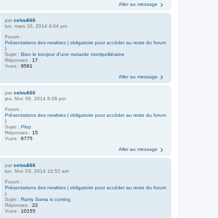
Aller au message
par
celou666
lun. mars 10, 2014 4:04 pm
Forum :
Présentations des newbies ( obligatoire pour accéder au reste du forum
)
Sujet :
Bien le bonjour d'une motarde montpelliéraine
Réponses :
17
Vues :
9561
Aller au message
par
celou666
jeu. févr. 06, 2014 8:06 pm
Forum :
Présentations des newbies ( obligatoire pour accéder au reste du forum
)
Sujet :
Plop
Réponses :
15
Vues :
6775
Aller au message
par
celou666
lun. févr. 03, 2014 10:52 am
Forum :
Présentations des newbies ( obligatoire pour accéder au reste du forum
)
Sujet :
Ramy Sama is coming
Réponses :
22
Vues :
10155