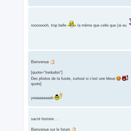
roooooooh, trop belle
la même que celle que j'ai eu
Bienvenue
[quote="tredudon"]
Des photos de ta fusée, surtout si c'est une bleue
quote]
yeaaaaaaaah
sacré histoire....
Bienvenue sur le forum