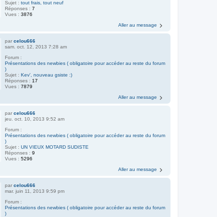
Sujet :
tout frais, tout neuf
Réponses :
7
Vues :
3876
Aller au message
par
celou666
sam. oct. 12, 2013 7:28 am
Forum :
Présentations des newbies ( obligatoire pour accéder au reste du forum
)
Sujet :
Kev', nouveau gsiste :)
Réponses :
17
Vues :
7879
Aller au message
par
celou666
jeu. oct. 10, 2013 9:52 am
Forum :
Présentations des newbies ( obligatoire pour accéder au reste du forum
)
Sujet :
UN VIEUX MOTARD SUDISTE
Réponses :
9
Vues :
5296
Aller au message
par
celou666
mar. juin 11, 2013 9:59 pm
Forum :
Présentations des newbies ( obligatoire pour accéder au reste du forum
)