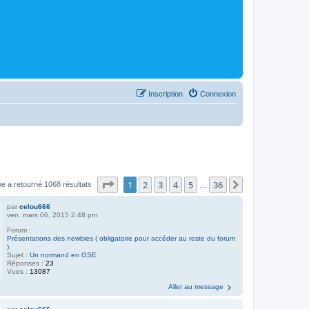
Inscription
Connexion
Page
1
sur
36
1
2
3
4
5
36
Suivant
e a retourné 1068 résultats
…
par
celou666
ven. mars 06, 2015 2:48 pm
Forum :
Présentations des newbies ( obligatoire pour accéder au reste du forum
)
Sujet :
Un normand en GSE
Réponses :
23
Vues :
13087
Aller au message