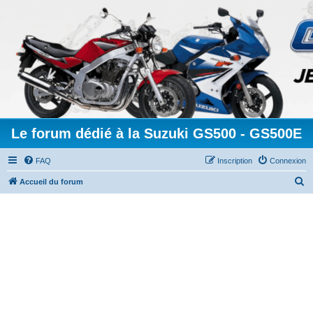
Le forum dédié à la Suzuki GS500 - GS500E
FAQ
Inscription
Connexion
R
Accueil du forum
e
c
h
e
r
c
h