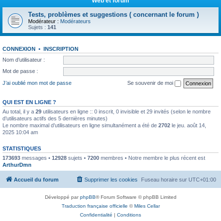
Web et forum
Tests, problèmes et suggestions ( concernant le forum )
Modérateur :
Modérateurs
Sujets :
141
CONNEXION
•
INSCRIPTION
Nom d’utilisateur :
Mot de passe :
J’ai oublié mon mot de passe
Se souvenir de moi
QUI EST EN LIGNE ?
Au total, il y a
29
utilisateurs en ligne :: 0 inscrit, 0 invisible et 29 invités (selon le nombre
d’utilisateurs actifs des 5 dernières minutes)
Le nombre maximal d’utilisateurs en ligne simultanément a été de
2702
le jeu. août 14,
2025 10:04 am
STATISTIQUES
173693
messages •
12928
sujets •
7200
membres • Notre membre le plus récent est
ArthurDmn
Accueil du forum
Supprimer les cookies
Fuseau horaire sur
UTC+01:00
Développé par
phpBB
® Forum Software © phpBB Limited
Traduction française officielle
©
Miles Cellar
Confidentialité
|
Conditions