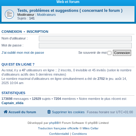
Web et forum
e
Tests, problèmes et suggestions ( concernant le forum )
r
Modérateur :
Modérateurs
Sujets :
141
CONNEXION
•
INSCRIPTION
Nom d’utilisateur :
Mot de passe :
J’ai oublié mon mot de passe
Se souvenir de moi
QUI EST EN LIGNE ?
Au total, il y a
47
utilisateurs en ligne :: 2 inscrits, 0 invisible et 45 invités (selon le nombre
d’utilisateurs actifs des 5 dernières minutes)
Le nombre maximal d’utilisateurs en ligne simultanément a été de
2702
le jeu. août 14,
2025 10:04 am
STATISTIQUES
173698
messages •
12929
sujets •
7204
membres • Notre membre le plus récent est
Captain_elida
Accueil du forum
Supprimer les cookies
Fuseau horaire sur
UTC+01:00
Développé par
phpBB
® Forum Software © phpBB Limited
Traduction française officielle
©
Miles Cellar
Confidentialité
|
Conditions