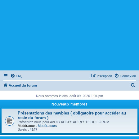
FAQ
Inscription
Connexion
R
Accueil du forum
e
Nous sommes le dim. août 09, 2026 1:04 pm
c
Nouveaux membres
h
Présentations des newbies ( obligatoire pour accéder au
e
reste du forum )
Présentez vous pour AVOIR ACCES AU RESTE DU FORUM
r
Modérateur :
Modérateurs
Sujets :
4147
c
h