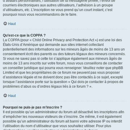
d’avatars personnalisés, l’utilisation de la messagerie privée, l’envoi de
courriers électroniques aux autres utilisateurs, l’adhésion à un groupe
d’utilisateurs, etc. L’inscription ne vous prend qu’un court instant, c’est
pourquoi nous vous recommandons de le faire.
Haut
Qu’est-ce que la COPPA ?
La COPPA (pour « Child Online Privacy and Protection Act ») est une loi des
États-Unis d’Amérique qui demande aux sites internet collectant
potentiellement des informations sur les mineurs âgés de moins de 13 ans un
consentement écrit des parents ou des tuteurs légaux des mineurs concernés.
Si vous ne savez pas si cette loi s’applique également aux mineurs âgés de
moins de 13 ans inscrits sur votre forum, nous vous conseillons de contacter
un conseiller juridique qui pourra vous renseigner. Veuillez noter que phpBB
Limited et que les propriétaires de ce forum ne peuvent pas vous proposer
d’assistance légale et ne doivent donc pas être contactés à ce sujet, excepté
lorsque l’assistance porte sur la question « Qui dois-je contacter à propos de
problèmes d’abus ou d’ordres légaux liés à ce forum ? ».
Haut
Pourquoi ne puis-je pas m’inscrire ?
Il est possible qu’un administrateur du forum ait désactivé les inscriptions afin
d’empêcher les nouveaux visiteurs de s’inscrire. De même, il est également
possible qu’un administrateur du forum ait banni votre adresse IP ou interdit
l’utilisation du nom d’utilisateur que vous souhaitez utiliser. Pour plus