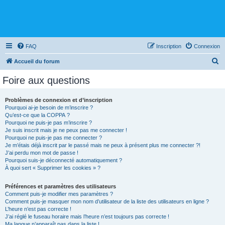
FAQ
Inscription
Connexion
R
Accueil du forum
e
Foire aux questions
c
h
Problèmes de connexion et d’inscription
Pourquoi ai-je besoin de m’inscrire ?
e
Qu’est-ce que la COPPA ?
r
Pourquoi ne puis-je pas m’inscrire ?
Je suis inscrit mais je ne peux pas me connecter !
c
Pourquoi ne puis-je pas me connecter ?
Je m’étais déjà inscrit par le passé mais ne peux à présent plus me connecter ?!
h
J’ai perdu mon mot de passe !
e
Pourquoi suis-je déconnecté automatiquement ?
À quoi sert « Supprimer les cookies » ?
r
Préférences et paramètres des utilisateurs
Comment puis-je modifier mes paramètres ?
Comment puis-je masquer mon nom d’utilisateur de la liste des utilisateurs en ligne ?
L’heure n’est pas correcte !
J’ai réglé le fuseau horaire mais l’heure n’est toujours pas correcte !
Ma langue n’apparaît pas dans la liste !