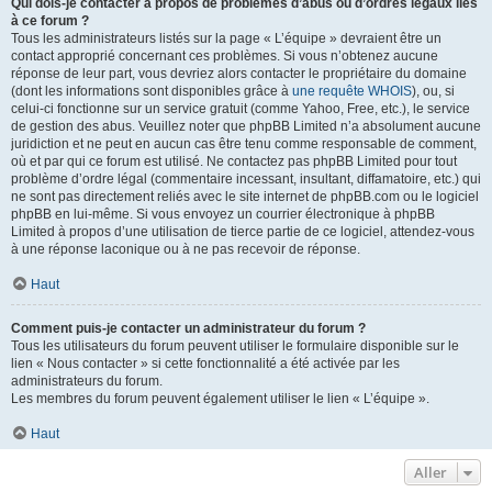
Qui dois-je contacter à propos de problèmes d’abus ou d’ordres légaux liés
à ce forum ?
Tous les administrateurs listés sur la page « L’équipe » devraient être un
contact approprié concernant ces problèmes. Si vous n’obtenez aucune
réponse de leur part, vous devriez alors contacter le propriétaire du domaine
(dont les informations sont disponibles grâce à
une requête WHOIS
), ou, si
celui-ci fonctionne sur un service gratuit (comme Yahoo, Free, etc.), le service
de gestion des abus. Veuillez noter que phpBB Limited n’a absolument aucune
juridiction et ne peut en aucun cas être tenu comme responsable de comment,
où et par qui ce forum est utilisé. Ne contactez pas phpBB Limited pour tout
problème d’ordre légal (commentaire incessant, insultant, diffamatoire, etc.) qui
ne sont pas directement reliés avec le site internet de phpBB.com ou le logiciel
phpBB en lui-même. Si vous envoyez un courrier électronique à phpBB
Limited à propos d’une utilisation de tierce partie de ce logiciel, attendez-vous
à une réponse laconique ou à ne pas recevoir de réponse.
Haut
Comment puis-je contacter un administrateur du forum ?
Tous les utilisateurs du forum peuvent utiliser le formulaire disponible sur le
lien « Nous contacter » si cette fonctionnalité a été activée par les
administrateurs du forum.
Les membres du forum peuvent également utiliser le lien « L’équipe ».
Haut
Aller