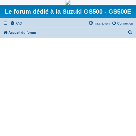
Le forum dédié à la Suzuki GS500 - GS500E
FAQ
Inscription
Connexion
R
Accueil du forum
e
c
h
e
r
c
h
e
r