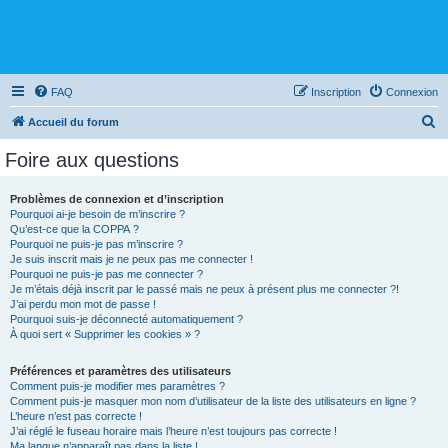
FAQ
Inscription
Connexion
R
Accueil du forum
e
Foire aux questions
c
h
Problèmes de connexion et d’inscription
Pourquoi ai-je besoin de m’inscrire ?
e
Qu’est-ce que la COPPA ?
r
Pourquoi ne puis-je pas m’inscrire ?
Je suis inscrit mais je ne peux pas me connecter !
c
Pourquoi ne puis-je pas me connecter ?
Je m’étais déjà inscrit par le passé mais ne peux à présent plus me connecter ?!
h
J’ai perdu mon mot de passe !
e
Pourquoi suis-je déconnecté automatiquement ?
À quoi sert « Supprimer les cookies » ?
r
Préférences et paramètres des utilisateurs
Comment puis-je modifier mes paramètres ?
Comment puis-je masquer mon nom d’utilisateur de la liste des utilisateurs en ligne ?
L’heure n’est pas correcte !
J’ai réglé le fuseau horaire mais l’heure n’est toujours pas correcte !
Ma langue n’apparaît pas dans la liste !