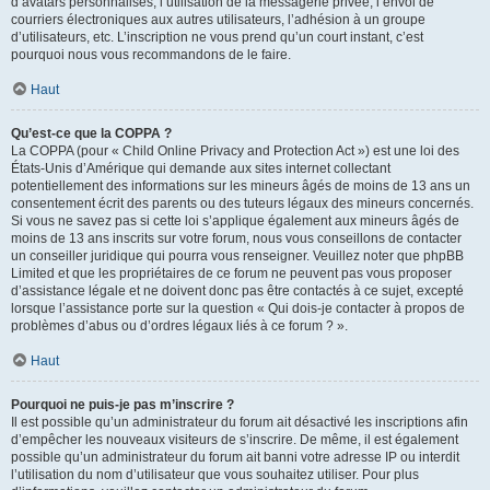
d’avatars personnalisés, l’utilisation de la messagerie privée, l’envoi de
courriers électroniques aux autres utilisateurs, l’adhésion à un groupe
d’utilisateurs, etc. L’inscription ne vous prend qu’un court instant, c’est
pourquoi nous vous recommandons de le faire.
Haut
Qu’est-ce que la COPPA ?
La COPPA (pour « Child Online Privacy and Protection Act ») est une loi des
États-Unis d’Amérique qui demande aux sites internet collectant
potentiellement des informations sur les mineurs âgés de moins de 13 ans un
consentement écrit des parents ou des tuteurs légaux des mineurs concernés.
Si vous ne savez pas si cette loi s’applique également aux mineurs âgés de
moins de 13 ans inscrits sur votre forum, nous vous conseillons de contacter
un conseiller juridique qui pourra vous renseigner. Veuillez noter que phpBB
Limited et que les propriétaires de ce forum ne peuvent pas vous proposer
d’assistance légale et ne doivent donc pas être contactés à ce sujet, excepté
lorsque l’assistance porte sur la question « Qui dois-je contacter à propos de
problèmes d’abus ou d’ordres légaux liés à ce forum ? ».
Haut
Pourquoi ne puis-je pas m’inscrire ?
Il est possible qu’un administrateur du forum ait désactivé les inscriptions afin
d’empêcher les nouveaux visiteurs de s’inscrire. De même, il est également
possible qu’un administrateur du forum ait banni votre adresse IP ou interdit
l’utilisation du nom d’utilisateur que vous souhaitez utiliser. Pour plus